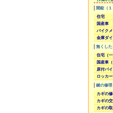
開錠（１
住宅
国産車
バイクメ
金庫ダイ
無くした
住宅（一
国産車（
原付バイ
ロッカー
鍵の修理
カギの修
カギの交
カギの取