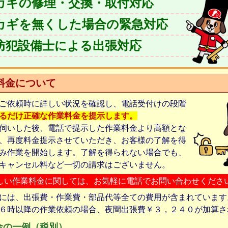
カギの修理・交換・取付対応
カギを無くした場合の緊急対応
防犯設備士による出張対応
料金について
ご依頼時に詳しい状況を確認し、電話受付けの段階
るだけ正確な作業料金を提示します。
伺いした後、電話で提示した作業料金より高額とな
、再度料金提示させていただき、お客様の了解を得
み作業を開始します。了解を得られない場合でも、
キャンセル料など一切の請求はございません。
しい作業料金に関しては、お気軽に電話でお問い合わせくださ
には、出張費・作業費・部品代等全ての費用が含まれています
６時以降の作業依頼の場合、夜間出張費￥３，２４０が加算さ
金の一例（税別）