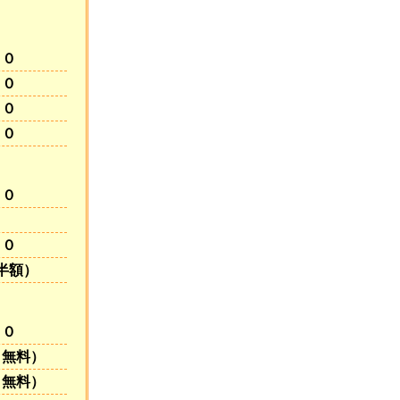
００
００
００
００
００
００
半額）
００
り無料）
り無料）