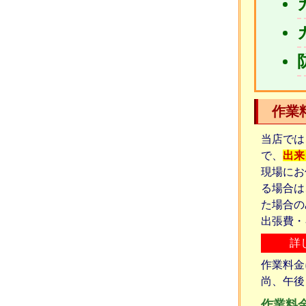
作業
当店では
で、
出来
現場にお
る場合は
た場合の
出張費・
詳
作業料金
尚、午後
作業料