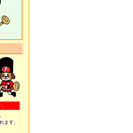
い。
。
れます。