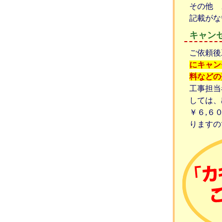
その他 
記載がな
キャン
ご依頼後
にキャン
料などの
工事担当
しては、
￥６,６
りますの