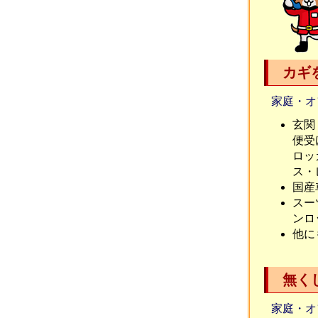
カギ
家庭・オ
玄関
便受
ロッ
ス・
国産
スー
ンロ
他に
無く
家庭・オ