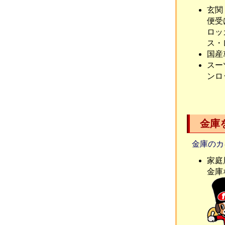
玄関
便受
ロッ
ス・
国産
スー
ンロ
金庫
金庫のカ
家庭
金庫