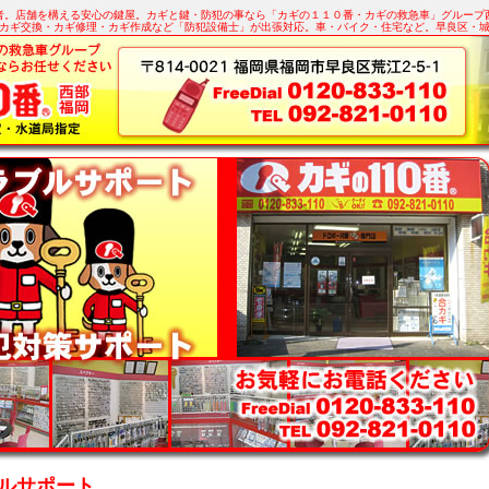
者。店舗を構える安心の鍵屋。カギと鍵・防犯の事なら「カギの１１０番・カギの救急車」グループ
カギ交換・カギ修理・カギ作成など「防犯設備士」が出張対応。車・バイク・住宅など。早良区・
ルサポート