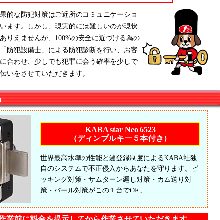
果的な防犯対策はご近所のコミュニケーショ
います。しかし、現実的には難しいのが現状
ありえませんが、100%の安全に近づける為の
「防犯設備士」による防犯診断を行い、お客
に合わせ、少しでも犯罪に会う確率を少しで
伝いをさせていただきます。
品
KABA star Neo 6523
（ディンプルキー５本付き）
世界最高水準の性能と鍵登録制度によるKABA社独
自のシステムで不正侵入からあなたを守ります。ピ
ッキング対策・サムターン廻し対策・カム送り対
策・バール対策がこの１台でOK。
作業前に料金を提示してから作業させていただきます。